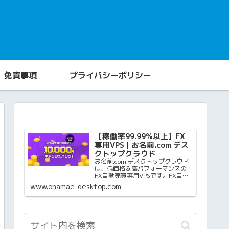
免責事項
プライバシーポリシー
【稼働率99.99%以上】FX
専用VPS | お名前.com デス
クトップクラウド
お名前.com デスクトップクラウド
は、低価格＆高パフォーマンスの
FX自動売買専用VPSです。FX自動
売買に必要な安定した環境と取引
www.onamae-desktop.com
スピードをご提供します。初心者
の方でも難しいサーバー設定は一
切不要。誰でも簡単にご利用スタ
ートできます。初期...