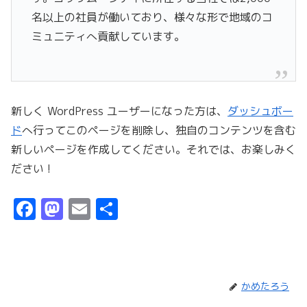
名以上の社員が働いており、様々な形で地域のコ
ミュニティへ貢献しています。
新しく WordPress ユーザーになった方は、
ダッシュボー
ド
へ行ってこのページを削除し、独自のコンテンツを含む
新しいページを作成してください。それでは、お楽しみく
ださい !
F
M
E
共
a
a
m
有
c
st
ai
e
o
l
かめたろう
b
d